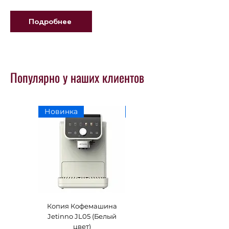
Подробнее
Популярно у наших клиентов
Новинка
Новинка
Копия Кофемашина
Кофемашина Jetinno
Jetinno JL05 (Белый
JL05 (Черный цвет)
цвет)
Цена
299 000,00 ₸