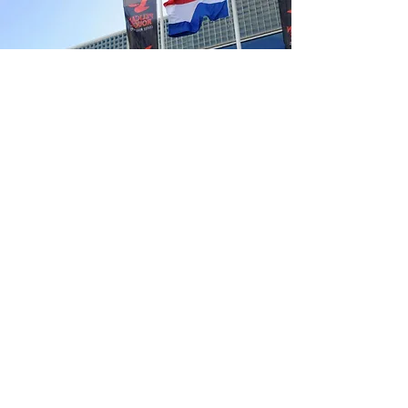
Pelican Rouge
С 1863 года мы двигаемся вперед
При выборе марки кофе Вы
руководствуетесь многими критериями,
поскольку хотите получить лучшее. А в