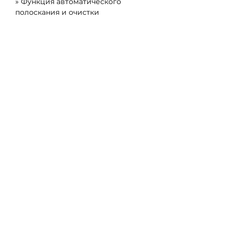
» Функция автоматического 
полоскания и очистки
» Водоснабжение автономное 
(подача воды из внешней 
емкости)
» OC Android, MDB protocol
» Удаленная телеметрия по 
Wi
-
Fi
Дополнительно (опционально):
» Платежные системы (qr
-код, 
банковские карты, наличные)
Габариты:
400 (Ш) * 650 (В) * 550 
(Г) мм / 520 кг.
Внимание: 
стоимость 
оборудования может отличаться 
в зависимости от комплектации. 
Уточняйте наличие.